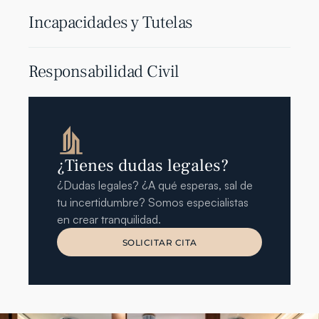
Incapacidades y Tutelas
Responsabilidad Civil
¿Tienes dudas legales?
¿Dudas legales? ¿A qué esperas, sal de 
tu incertidumbre? Somos especialistas 
en crear tranquilidad.
SOLICITAR CITA
SOLICITAR CITA