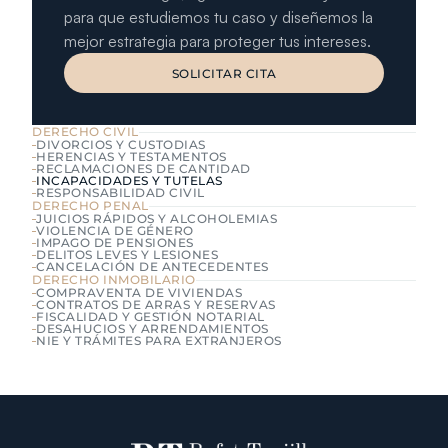
para que estudiemos tu caso y diseñemos la 
mejor estrategia para proteger tus intereses.
SOLICITAR CITA
SOLICITAR CITA
DERECHO CIVIL
DIVORCIOS Y CUSTODIAS
HERENCIAS Y TESTAMENTOS
RECLAMACIONES DE CANTIDAD
INCAPACIDADES Y TUTELAS
RESPONSABILIDAD CIVIL
DERECHO PENAL
JUICIOS RÁPIDOS Y ALCOHOLEMIAS
VIOLENCIA DE GÉNERO
IMPAGO DE PENSIONES
DELITOS LEVES Y LESIONES
CANCELACIÓN DE ANTECEDENTES
DERECHO INMOBILARIO
COMPRAVENTA DE VIVIENDAS
CONTRATOS DE ARRAS Y RESERVAS
FISCALIDAD Y GESTIÓN NOTARIAL
DESAHUCIOS Y ARRENDAMIENTOS
NIE Y TRÁMITES PARA EXTRANJEROS