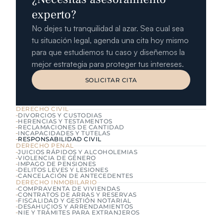
experto?
No dejes tu tranquilidad al azar. Sea cual sea 
tu situación legal, agenda una cita hoy mismo 
para que estudiemos tu caso y diseñemos la 
mejor estrategia para proteger tus intereses.
SOLICITAR CITA
SOLICITAR CITA
DERECHO CIVIL
DIVORCIOS Y CUSTODIAS
HERENCIAS Y TESTAMENTOS
RECLAMACIONES DE CANTIDAD
INCAPACIDADES Y TUTELAS
RESPONSABILIDAD CIVIL
DERECHO PENAL
JUICIOS RÁPIDOS Y ALCOHOLEMIAS
VIOLENCIA DE GÉNERO
IMPAGO DE PENSIONES
DELITOS LEVES Y LESIONES
CANCELACIÓN DE ANTECEDENTES
DERECHO INMOBILARIO
COMPRAVENTA DE VIVIENDAS
CONTRATOS DE ARRAS Y RESERVAS
FISCALIDAD Y GESTIÓN NOTARIAL
DESAHUCIOS Y ARRENDAMIENTOS
NIE Y TRÁMITES PARA EXTRANJEROS