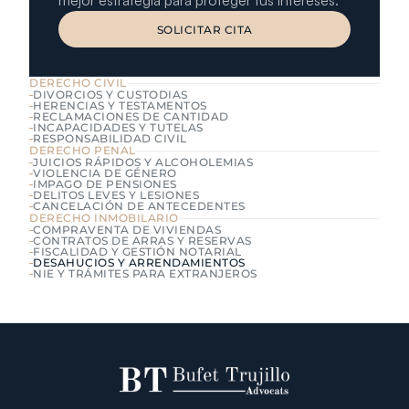
mejor estrategia para proteger tus intereses.
SOLICITAR CITA
SOLICITAR CITA
DERECHO CIVIL
DIVORCIOS Y CUSTODIAS
HERENCIAS Y TESTAMENTOS
RECLAMACIONES DE CANTIDAD
INCAPACIDADES Y TUTELAS
RESPONSABILIDAD CIVIL
DERECHO PENAL
JUICIOS RÁPIDOS Y ALCOHOLEMIAS
VIOLENCIA DE GÉNERO
IMPAGO DE PENSIONES
DELITOS LEVES Y LESIONES
CANCELACIÓN DE ANTECEDENTES
DERECHO INMOBILARIO
COMPRAVENTA DE VIVIENDAS
CONTRATOS DE ARRAS Y RESERVAS
FISCALIDAD Y GESTIÓN NOTARIAL
DESAHUCIOS Y ARRENDAMIENTOS
NIE Y TRÁMITES PARA EXTRANJEROS