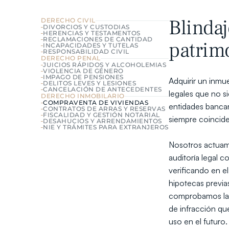
Blindaj
DERECHO CIVIL
DIVORCIOS Y CUSTODIAS
HERENCIAS Y TESTAMENTOS
RECLAMACIONES DE CANTIDAD
patrim
INCAPACIDADES Y TUTELAS
RESPONSABILIDAD CIVIL
DERECHO PENAL
JUICIOS RÁPIDOS Y ALCOHOLEMIAS
VIOLENCIA DE GÉNERO
IMPAGO DE PENSIONES
Adquirir un inm
DELITOS LEVES Y LESIONES
CANCELACIÓN DE ANTECEDENTES
legales que no si
DERECHO INMOBILARIO
COMPRAVENTA DE VIVIENDAS
entidades bancari
CONTRATOS DE ARRAS Y RESERVAS
FISCALIDAD Y GESTIÓN NOTARIAL
siempre coincide
DESAHUCIOS Y ARRENDAMIENTOS
NIE Y TRÁMITES PARA EXTRANJEROS
Nosotros actuam
auditoría legal 
verificando en el
hipotecas previa
comprobamos la s
de infracción qu
uso en el futuro.