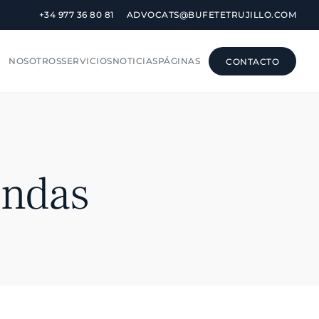
+34 977 36 80 81
ADVOCATS@BUFETETRUJILLO.COM
NOSOTROS
SERVICIOS
NOTICIAS
PÁGINAS
CONTACTO
CONTACTO
endas