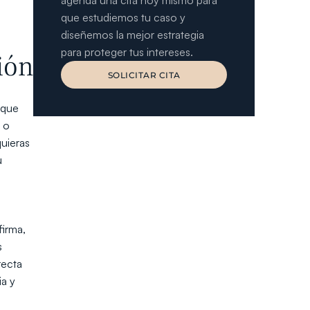
agenda una cita hoy mismo para 
que estudiemos tu caso y 
diseñemos la mejor estrategia 
para proteger tus intereses.
ión
SOLICITAR CITA
SOLICITAR CITA
que 
o 
uieras 
 
irma, 
 
ecta 
a y 