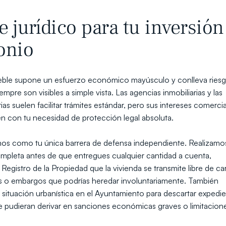
e jurídico para tu inversión 
onio
ueble supone un esfuerzo económico mayúsculo y conlleva riesg
empre son visibles a simple vista. Las agencias inmobiliarias y las 
as suelen facilitar trámites estándar, pero sus intereses comercia
n con tu necesidad de protección legal absoluta. 
os como tu única barrera de defensa independiente. Realizamos
completa antes de que entregues cualquier cantidad a cuenta, 
 Registro de la Propiedad que la vivienda se transmite libre de car
s o embargos que podrías heredar involuntariamente. También 
ituación urbanística en el Ayuntamiento para descartar expedie
e pudieran derivar en sanciones económicas graves o limitacione