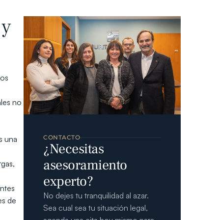
y 
os 
les no 
CONTACTO
 una 
¿Necesitas 
asesoramiento 
gas, 
experto?
ntes 
No dejes tu tranquilidad al azar. 
s de 
Sea cual sea tu situación legal, 