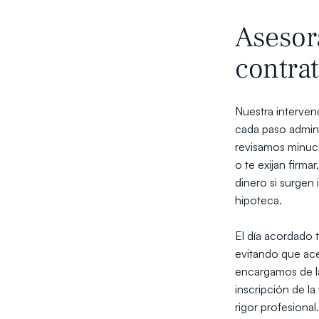
Asesor
contrat
Nuestra intervenc
cada paso admini
revisamos minucio
o te exijan firma
dinero si surgen
hipoteca. 
El día acordado t
evitando que ace
encargamos de la
inscripción de la
rigor profesional.