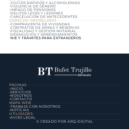
JUICIOS RÁPIDOS Y ALCOHOLEMIAS
VIOLENCIA DE GÉNERO
IMPAGO DE PENSIONES
DELITOS LEVES Y LESIONES
CANCELACIÓN DE ANTECEDENTES
DERECHO INMOBILARIO
COMPRAVENTA DE VIVIENDAS
CONTRATOS DE ARRAS Y RESERVAS
FISCALIDAD Y GESTIÓN NOTARIAL
DESAHUCIOS Y ARRENDAMIENTOS
NIE Y TRÁMITES PARA EXTRANJEROS
PÁGINAS
INICIO
SERVICIOS
NOSOTROS
CONTACTO
MAPA WEB
TRABAJA CON NOSOTROS
NOTICIAS
UTILIDADES
AVISO LEGAL
Contacto
© CREADO POR ARQ-DIGITAL