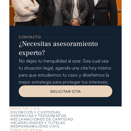
CONTACTO
¿Necesitas asesoramiento 
experto?
No dejes tu tranquilidad al azar. Sea cual sea 
tu situación legal, agenda una cita hoy mismo 
para que estudiemos tu caso y diseñemos la 
mejor estrategia para proteger tus intereses.
SOLICITAR CITA
SOLICITAR CITA
DERECHO CIVIL
DIVORCIOS Y CUSTODIAS
HERENCIAS Y TESTAMENTOS
RECLAMACIONES DE CANTIDAD
INCAPACIDADES Y TUTELAS
RESPONSABILIDAD CIVIL
DERECHO PENAL